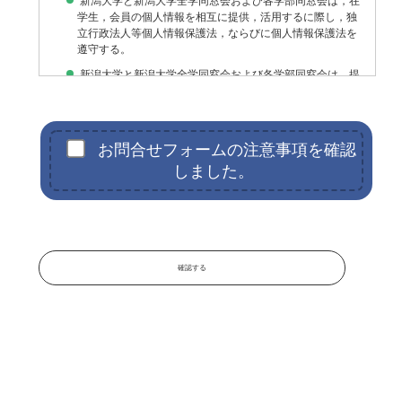
新潟大学と新潟大学全学同窓会および各学部同窓会は，在
学生，会員の個人情報を相互に提供，活用するに際し，独
立行政法人等個人情報保護法，ならびに個人情報保護法を
遵守する。
新潟大学と新潟大学全学同窓会および各学部同窓会は，提
供を受けた個人情報等を機密性，保全性，可用性に配慮
し，充分な安全管理措置を講じるものとする。
お問合せフォームの注意事項を確認
上記の基本方針について，新潟大学全学同窓会第6回理事会で承
認する。 平成19年1月17日
しました。
確認する